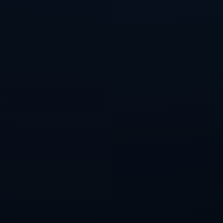
这场比赛还引发了外界对中国足球发展的深思。**在竞技体育中，拥
有一颗永不言败的心和不断提升的综合实力，才是成就伟大球队的
关键**。对于申花而言，他们用激情与实力已经证明自己，而中国足
球的复兴之路，也正一步一个脚印的向前迈进。
**总结**