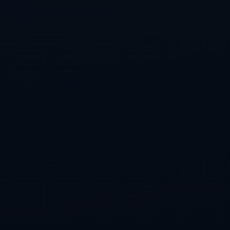
“二号位”选择。这种转变为他提供了更多的表现空间，
分。
转。这个表现充分展现了他在关键时刻的得分能力，让人
随着他在技术和心理素质上的不断进步，我们有理由相
赛场上书写更辉煌的篇章。