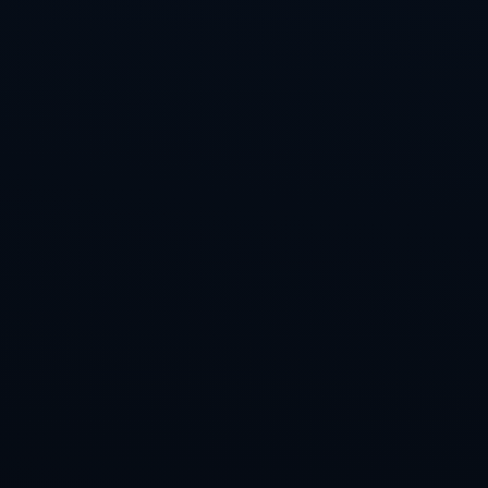
在球队战术体系中，马尔卡宁的角色发生了显著变化。他
也使他成为球队进攻的核心之一。随着个人能力的提升
#### 案例分析：对战明星球队的表现
在与一些明星球队的对抗中，马尔卡宁频频交出优秀答卷
们对他的未来充满期待。
#### 赛季总结与前瞻
总的来说，马尔卡宁的成长轨迹是值得关注的，他的表
信，马尔卡宁在未来的赛季中会持续带给我们更多惊喜
这是一个属于马尔卡宁的赛季，他的成功当选“进步最快