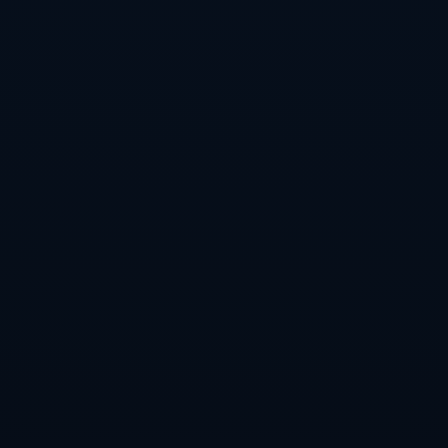
努力的结果。自从进入NBA以来，他就非常注重自身的身体素质与技术
尔卡宁在夏季联盟的表现也极为出色，这为他进入新赛季奠定了坚实的基
季初期遇到的一些挑战并没有让他气馁，而是促使他更加努力地朝着目标