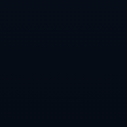
从一个主要依靠外线投射的角色，成长为能在攻防两端都发挥重要作用的
，他不仅在外线命中率上表现出色，更加灵活地利用身体优势进行突破得
。例如，在对阵金州勇士的比赛中，他独得**35分**，帮助球队实现逆
现不仅为自己的职业生涯打下了良好基础，也为球队注入了年轻的活力。
。
球员”绝非偶然，而是个人努力与团队配合的结果。未来，期待他在NBA