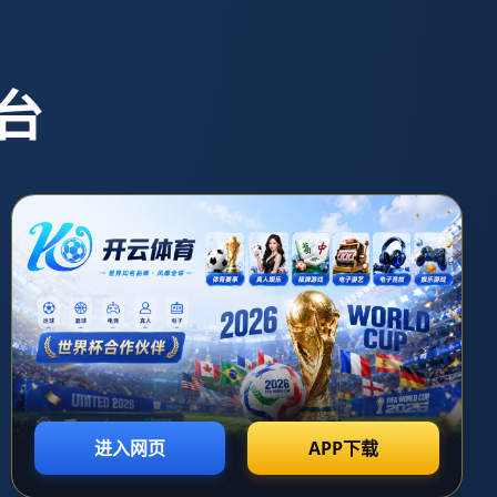
公司简介
产品中心
新闻中心
联系方式