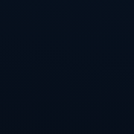
本赛季，马尔卡宁的表现堪称耀眼。他在得分、篮板和助攻方
上，体现了他在外线投射技术上的精进。这些数据不仅