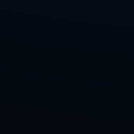
上一篇：奥运落选赛-中国男篮负加拿