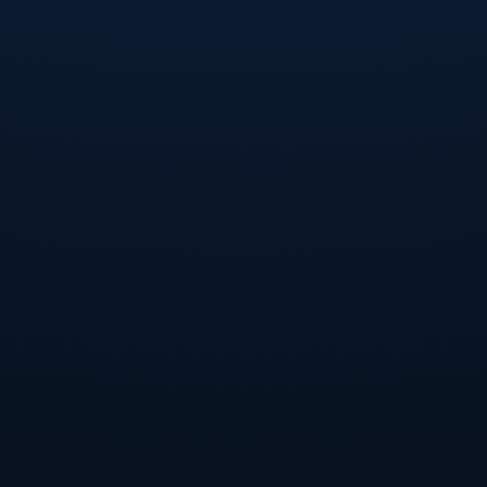
公司新闻
行业动态
赵睿介绍亚洲杯期间的困境 教练的心酸与无奈