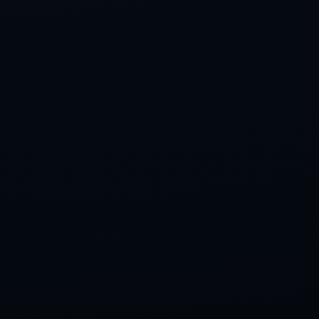
+10太阳险胜爵士 雷霆大胜开拓者43分