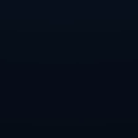
### 战术分析与反思
中国男篮在本次落选赛中的出局引发了广泛讨论。战术层面上，球
队在进攻组织和防守策略上存在明显短板。特别是在面对快速反击