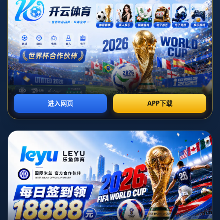
新闻中心
公司新闻
行业动态
奥运落选赛-中国男篮负加拿大 胡明轩24分
**奥运落选赛：喧嚣背后的沉浮 - 中国男篮负于加拿大，胡明轩砍下
24分**
在激动人心的体育盛宴中，**奥运落选赛**无疑是各国运动员争取入
场资格的一场硬战。近日，中国男篮在这场万众瞩目的比赛中以79-
92不敌加拿大，无法跻身巴黎奥运会。这场比赛不仅是技术与战术
的较量，更是勇气与信念的考验。而在中国男篮的阵中，胡明轩作
为亮眼的得分王，以**24分**的杰出表现成为场上的吸睛焦点。