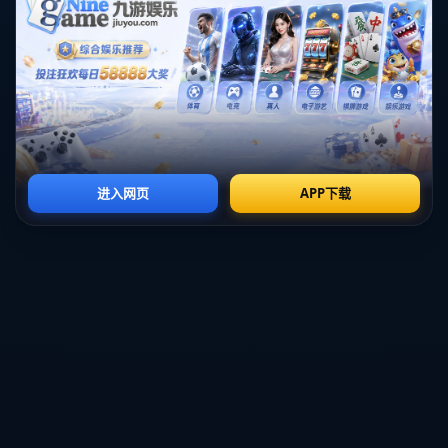
态和战术，成为了比赛胜负的关键。
### 胡明轩的个人精彩表现
尽管中国男篮整体表现尚不理想，但**胡明轩**的表现可圈可点。他
不仅为球队贡献了24分，还在关键时刻频频命中三分球，展现了他
作为后卫的出色技能和比赛阅读能力。在与加拿大队的多次交锋
中，胡明轩的突破和投篮时机把握都体现出了他扎实的技术基础，
成为了中国队的亮点。
不仅如此，胡明轩的拼搏精神也激励了队友。在比赛后半段，面对
对手的侵略性防守，他的毫无畏惧和持续得分帮助球队维持了比赛
的悬念，颇具领袖气质。这样的表现，无疑为他在未来的国家队发
展奠定了良好基础。