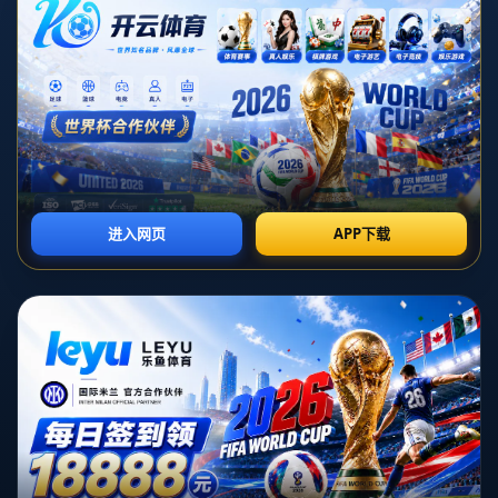
新闻中心
公司新闻
行业动态
西部各队季后赛得分王：马刺邓肯、湖人科比、快船
鹈鹕保罗
**西部各队季后赛得分王：马刺邓肯、湖人科比、快船鹈鹕保罗**
在NBA的历史长河中，季后赛不仅是每支球队追逐总冠军的重要时
刻，也是球员们展现个人实力的大舞台。从西部各队来看，一直以
来都有一些球员凭借其卓越的表现，成为了季后赛的得分王。本文
将聚焦于圣安东尼奥马刺的蒂姆·邓肯、洛杉矶湖人的科比·布莱恩特
以及洛杉矶快船的克里斯·保罗，深入探讨他们在季后赛中的辉煌成