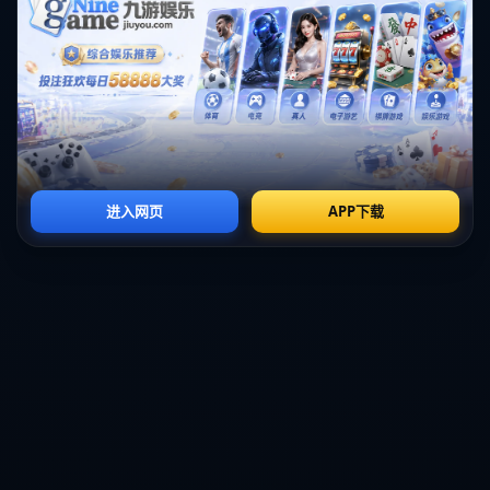
**科比·布莱恩特：湖人的季后赛传奇**
提到洛杉矶湖人，不得不提科比·布莱恩特。他是球队历史上的得分
王，也是NBA季后赛中最具影响力的球员之一。科比的得分手段多
样，无论是后仰跳投、突破上篮，还是三分远投，他都能轻松应
对。在2006年的季后赛中，科比在一场与太阳的比赛里轰下了81
分，这一纪录至今无人能及。科比在关键时刻的冷静和得分能力使
得湖人在季后赛中屡屡脱颖而出。
**克里斯·保罗：快船的比赛操控者**
尽管快船历史上没有太多辉煌的季后赛历史，但克里斯·保罗作为球
队的核心，他的得分能力及在场上的领导力不可小觑。保罗的控球
和组织能力使得快船在季后赛中能够运转自如。他不仅能为队友创
造出色的进攻机会，同时在关键时刻也能为球队贡献关键得分。他
在季后赛中最高单场得分达到43分，这不仅体现出他个人的得分能
力，也彰显了他在压力下的超凡表现。
**总结与展望**
从邓肯到科比，再到保罗，他们各自都为自己的球队在季后赛中书
写了辉煌的篇章。他们在关键时刻的表现，让球队在季后赛中战胜
了一个又一个对手，紧密联系着西部各队的历史。其实，不同风格