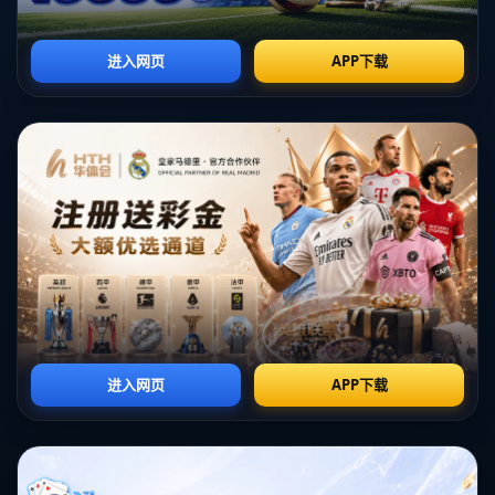
就及其对各自球队的影响。
**蒂姆·邓肯：马刺的得分机器**
毫无疑问，蒂姆·邓肯在马刺队的地位不言而喻。他不仅是马刺历史
上最伟大的球员之一，更是球队在季后赛中的得分王。邓肯出色的
低位技术和无与伦比的篮球智商使他在季后赛中屡屡为球队提供关
键得分。回顾他的季后赛生涯，邓肯在多个重要比赛中都展现出强
大的得分能力，尤其是在2003年，他带领马刺夺得总冠军，个人场
均得分高达24.7分，对手几乎无力阻挡。