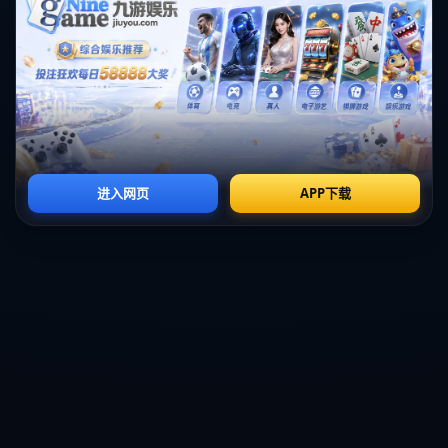
**魔术队**同样在这一轮次比赛中获得了极大的鼓舞，**班凯罗**的表
现为球队重整旗鼓注入了信心。此外，**魔术**在团队协作上的进步
也让人印象深刻。这种**团队精神**和**年轻球员加载比赛强度的能
力**将成为他们未来竞争的重要资本。
在这些比赛数据和个人成就的背后，我们看到的不仅是单场比赛的
胜负，更是一场场**NBA新星崛起**的序曲。**文班亚马**和**班凯罗
**的出色表现为年轻球员树立了榜样，也为粉丝和观众们带来了更多
期待。他们的成功是深厚的篮球素养和刻苦训练的结晶。