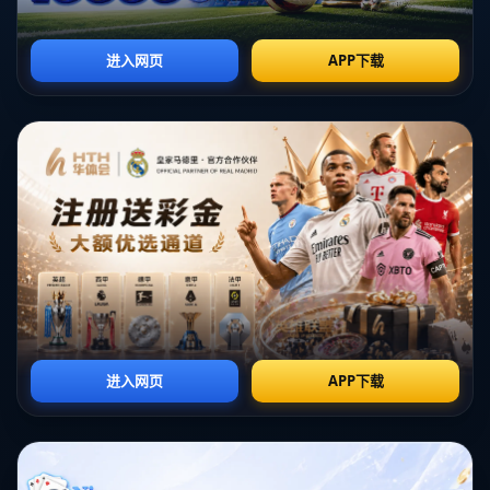
灵活地穿梭于对手防线，还通过精准的投篮持续为**马刺**得分。在
比赛的关键时刻，**文班亚马**再次证明了他的**领袖气质**和**场上
决断力**。这种统治力不仅来自于他的身体优势，更是通过不断训练
与比赛经验的积累所获得。
与此同时，另一位引人注目的球员**班凯罗**则以他多变且高效的得
分方式帮助**魔术**赢得了一场艰难的胜利。面对强大的对手，他依
旧能够保持冷静，通过多样化的**进攻手段**为球队提供不断的支
持。**班凯罗**在比赛中的表现不仅仅体现在得分上，他的**团队协
作能力**和**防守意识**同样令人称赞。在球队比分僵持不下的时
刻，他通过个人能力的发挥，打破了比赛的平衡，将胜利牢牢掌控
在**魔术**手中。
这些年轻球员优秀的表现也给球队的未来注入了新的可能性和希
望。以**马刺**为例，在**文班亚马**的带领下，球队正在逐步从低谷
中走出。主动权、侵略性和整体协调能力通过这场比赛展露无遗。**
马刺**正通过对新星的培养和现有阵容的协作提升，酝酿着再次崛起
的能量。球队管理层对年轻天才的大胆启用，使得他们在广泛的竞
争环境中占据了一席之地。