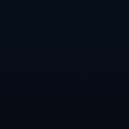
对密集防守时的困难。
---
### 富勒姆体现“黑马”潜力，利物浦面临考验
作为升班马的富勒姆近期不仅抢分得手，还在几场焦点战中打出了
令人惊叹的表现。他们对阵英超传统劲旅时展现的防守韧性和反击
效率，使人们逐渐认识到，这支球队不仅旨在保级，更有望搅动排
行榜格局。