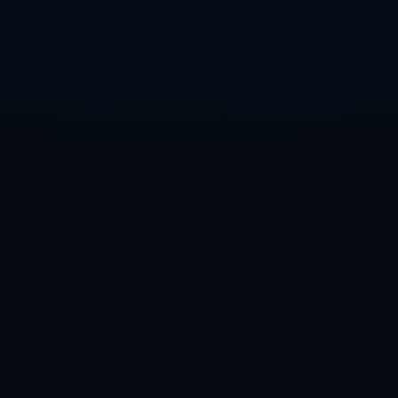
反观利物浦，这场平局显然暴露了球队在多线作战下疲态尽显的问
题。红军过往赖以成名的流畅进攻本场多次受阻，特别是在面对富
勒姆集中“围剿型防守”时显得不够从容。如何快速调整状态、找到稳
定得分方式，将是克洛普需要解决的核心问题。
---
这场**英超第12轮焦点战**既是强者的对话，也是“黑马”挑战豪门的
完美诠释。正如这1-1的比分所揭示的，足球场上永远充满变数，而
这种不可预测性正是英超魅力的核心所在。