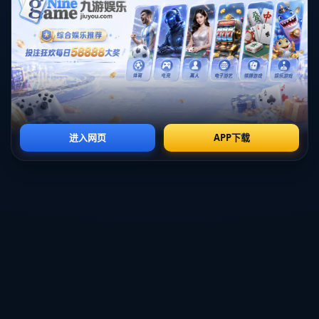
加拉格爾以其高強度的逼搶能力和不知疲倦的跑動著稱，加上他此
前在英超的表現早已得到肯定，完全符合馬競積極壓迫和防守反擊
的戰術要求。然而，這無疑加劇了中場陣容的飽和度。
---
### **費爾梅倫：馬競的被忽略拼圖？**
費爾梅倫雖然在大牌雲集的馬競中場中**不算耀眼的明星**，但他卻
是一位兢兢業業的實用型球員。在過去的兩個賽季，他多次擔任替
補登場，幫助球隊穩定住局勢。然而，這位25歲的年輕中場面臨的
一大挑戰是，他的風格與球隊現有主力中場有一定重疊，**缺乏突出
特質讓他成為邊緣化的潛在對象**。
加拉格爾的強勢加盟以及其與科克和德保羅的競爭力，毫無疑問地
進一步壓縮了費爾梅倫的出場時間。據西班牙媒體報導，馬競高層
正在考慮為費爾梅倫尋求**租借機會**，希望他能在其他球隊獲得穩
定的上場時間以繼續成長。
---
### **外租：雙贏選項還是埋沒潛力？**