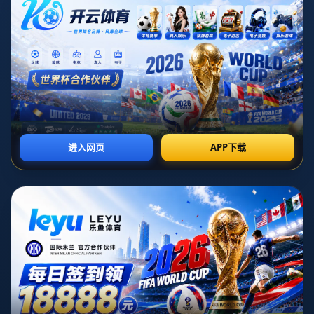
新闻中心
公司新闻
行业动态
簽下加拉格爾後馬競中場陣容龐大費爾梅倫或將租借
離隊.
**簽下加拉格爾後，馬競中場陣容龐大，費爾梅倫或將租借離隊**