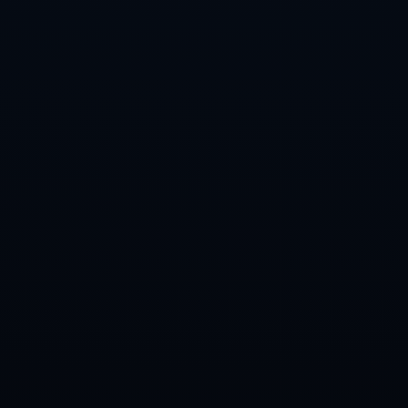
下反而是一種準備。
---
### **市場反響：費爾梅倫的下一站？**
目前，包括西甲以外的幾支球隊已表現出對費爾梅倫濃厚的興趣。
有消息指出，德甲的萊比錫紅牛以及意甲的博洛尼亞均在謹慎觀察
他的動向。这些球隊崇尚快速節奏或防守壓迫，非常契合費爾梅倫
的技術優勢。如果能夠成功租借至此類具挑戰性的聯賽，對其長遠
職業生涯將有莫大幫助。
---
**總結而言，馬競通過簽約加拉格爾實現了一步高質量的戰略補強，
但同時也暴露出球隊陣容分配的不均衡問題。對於費爾梅倫這位充
滿潛力的球員來說，租借或將是一次重生的機會。未來，各方的選
擇都將深刻影響馬競與球員個人的命運走向。**
上一篇：曝馬拉多納很有可能是自殺 手術後或停止服藥.
下一篇：法媒：梅西與波切蒂諾沒任何問題 雙方在賽後進行了