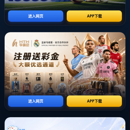
在竞技体育中，*单打独斗*的时代已经逐渐被团队协作所取代。利拉
德深知，一个成功的篮球队不仅要有技术超群的球员，更要有无缝
协作的团队机制。他提到，团队中的每位成员都在努力磨合，**不断
提高自己的技能**和团队配合能力，以达到共同的目标。这种集体成
长的策略，不仅提升了球队的整体实力，还加深了队员之间的信任
和默契。
**经济学中的"协同效应"**
在数学或经济学中，有一个概念被称为"协同效应"，即共同努力所取
得的成果大于各自努力的总和。利拉德的团队管理正是印证了这一