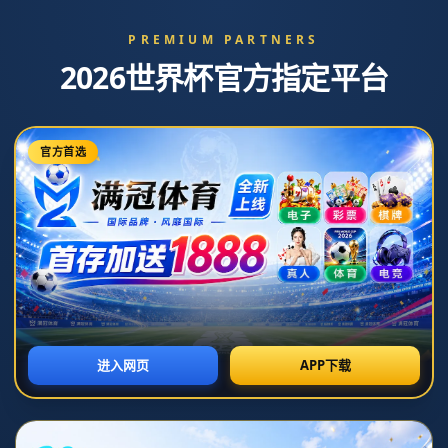
导
航
菜
单