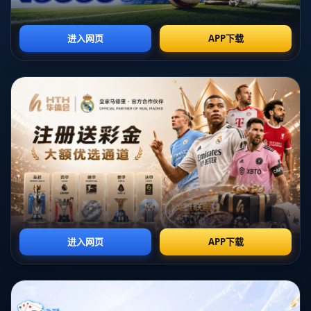
在英格蘭足壇，明星球員的一舉一動往往能引起千萬球迷的關注。**
拉希姆·斯特林（Raheem Sterling）**——這位長期活躍在國際足球
賽場、英格蘭國家隊不可或缺的核心球員，近日再次成為媒體焦
點。英格蘭足協正式確認，斯特林今日將歸隊參與國家隊集訓。*這
一消息不僅在球迷中引發熱議，同時也為英格蘭接下來的重要賽事
注入更多信心*。
### 斯特林的歸隊意義重大
斯特林在英格蘭國家隊的作用毋庸置疑。在此前2016年歐洲盃、
2018年世界盃以及2020年歐洲盃上，他都憑藉靈活的跑位和高效的
門前終結能力扮演著關鍵角色。他的速度和技術使他能撕裂對手防
線，為隊友創造出無數得分機會。同時，他還善於從邊路內切，為
後排插上的球員吸引防守火力。**斯特林的多面性讓他成為英格蘭國
家隊進攻系統中不可或缺的一枚棋子**。
而斯特林本次歸隊的意義更加深遠。在新一輪歐洲國家盃預選賽蓄