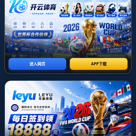
新闻中心
公司新闻
行业动态
英格蘭足協確認斯特林今日歸隊.
### 英格蘭足協確認斯特林今日歸隊：復出後的影響與未來展望