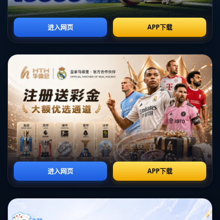
**恩迪卡的加盟：增添球队防线实力**
恩迪卡是一名具有出色身体条件和极佳防守意识的后卫，在法兰克
福表现出色。他的加盟不仅是罗马在后防线上实力的提升，更是球
队在关键比赛中取得胜利的重要保障。恩迪卡以其**稳健的防守**和
**精确的传球**能力，能够为罗马队提供更多战术选择和稳定性。
**目标明确：冲击欧冠席位**
罗马队在过去几个赛季几经波折，始终未能稳定地进入欧冠。随着
恩迪卡的加盟以及其他新援的补强，球队本赛季将目标坚定地锁定