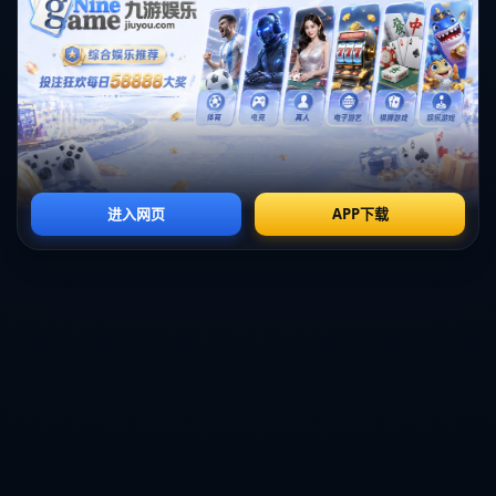
支不可小觑的力量。
**球队风格与战术**
谈到比利亚雷亚尔的成功，不得不提到他们的**团队合作**和**灵活
战术**。他们常以4-4-2阵型出战，这种阵型要求中场球员具备极高
的战术意识和覆盖能力。此外，俱乐部一直注重青训体系，旨在培
养具备创造力和战斗精神的年轻球员。其青训体系不仅为一线队输
送了大量优秀球员，也成为球队未来发展的可靠保障。
**经济影响与数字化转型**
比利亚雷亚尔足球俱乐部的崛起不仅限于赛场上的成就，还包括其
在经济与商业领域的积极探索。尽管比利亚雷亚尔所在的小城市经
济规模有限，但该俱乐部通过精明的商业运作和赞助合同大幅提高
了财政实力。例如，与国际知名品牌的合作不仅增加了收入，还增
强了品牌影响力。
在数字化领域，比利亚雷亚尔也不甘落后。他们积极推进电子竞技
领域的拓展，通过社交媒体和数字平台加强与球迷的互动。这种**线
上线下结合的策略**不仅提升了球迷的参与感，也拓展了俱乐部的全
球市场。
**案例分析：黄潜艇的逆袭**