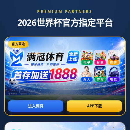
导
航
菜
单