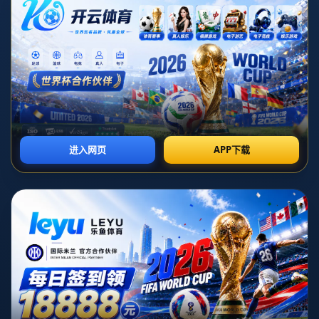
新闻中心
公司新闻
行业动态
3x3亚洲杯-中国男篮胜韩国 半决赛战澳大利亚
**3x3亚洲杯-中国男篮胜韩国 半决赛战澳大利亚**
在刚刚结束的**3x3亚洲杯**中，中国男篮迎来了重要的胜利，他们
以出色的表现战胜了韩国队，成功晋级半决赛。随着这场比赛的结
束，球队的目标已经明确，那就是在半决赛中迎战强大的澳大利亚
队。本篇文章将深入分析这场比赛的精彩瞬间，并展望中国男篮在
即将到来的半决赛中的挑战。
### 比赛回顾：中国男篮对阵韩国