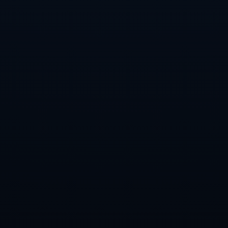
在国王方面，他们虽然输掉了比赛，但也展现了不错的竞技状态。
通过不断的内线突破和外围投篮，国王一度在比赛中占据主动。这
也为他们积累了宝贵的比赛经验，提升了年轻球员的信心。然而，**
在关键时刻缺乏足够的领袖气质**和经验，最终让他们在与勇士的较
量中功亏一篑。
通过本场勇士对战国王的比赛，我们不仅看到了NBA赛场上的激烈
竞争，也深刻感受到了团队合作与关键球员表现结合的重要性。克
雷·汤普森的**绝杀中投**和库里的全局掌控，使这场比赛成为勇士豪
取四连胜的经典案例，也为整个赛季树立了良好的开端。随着赛季
的深入，勇士必须继续保持这种良好的状态，争取在未来的比赛中
稳步提升战绩。