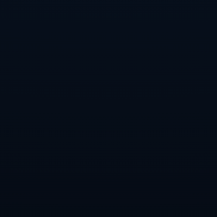
对此，阿森纳的管理层需要制定清晰的青训发展计划，向马丁展示
他的未来蓝图。俱乐部可以通过增设一线队的替补机会、为年轻球
员设计专属的训练方案以及提供职业生涯指导，来增强马丁的归属
感和信心。
此外，阿森纳还可以利用自己深厚的历史和传统文化，向马丁传达
球队的长远目标以及个人成长的机会，这对于留住他起到至关重要