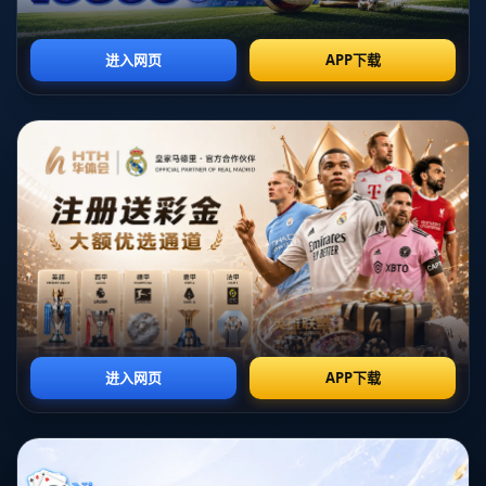
阿森纳向来以其出色的青训体系闻名，诸多顶尖球员都曾在这里崭
露头角。从温格时代的亨利，到如今的萨卡和马丁内利，阿森纳的
青训政策不仅培养了技艺精湛的球员，更为球队的未来奠定了坚实
的基础。因此，留住像马丁这样的潜力股，可以说是阿森纳俱乐部
战略的一部分。
#### 马丁的个人能力
马丁在本赛季的表现令人瞩目。他不仅在青少年联赛中展现出卓越
的技术能力，更在与成年队的训练中表现出了他过人的潜力和战术
理解力。虽然年仅16岁，马丁在场上的冷静与决策能力堪比职业球
员。此外，他的身体素质也在逐步增长，能够适应更高强度的对抗
和比赛节奏。
**马丁的年龄使他具备了巨大的成长空间**，如果阿森纳能够继续支
持他的技术与心理发展，这位小将的未来无疑会更加光明。而留住
他，不仅是为了球队的短期成绩，更是为了构建未来的核心阵容。
#### 俱乐部面临的挑战
然而，阿森纳在希望说服马丁留下的过程也面临不小的挑战。随着
大俱乐部对年轻球员的关注加大，竞争日益激烈。马丁的出色表现