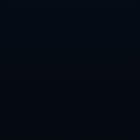
的作用。同时，保持良好的沟通和交流，不断观察和反馈，也能帮
助球员更好地适应成人联赛的压力与挑战。
#### 结语
在这场关于希望留住马丁的博弈中，阿森纳的决策和策略将直接影
响这位小将的职业生涯走向。无论如何，未来无疑是属于这些年轻
天才的，让我们共同期待马丁在阿森纳的下一个辉煌篇章。