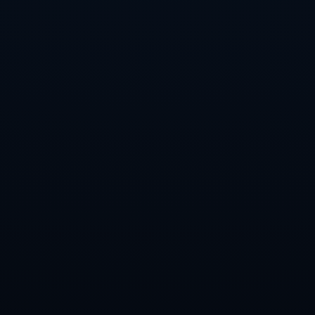
### 海港队的整体实力
虽然武磊的个人表现无疑是海港队的一大亮点，但海港队的成功并
不仅仅依赖于一名球员。球队的整体实力以及战术配合也发挥了关
键作用。在教练的指导下，海港队在各个位置上都配置了高水平的
球员，使得球队在攻防两端都能保持竞争力。例如，在与蓉城的交
锋中，海港的后防线表现稳健，有效地解放了前场进攻球员，上演
了一场精妙的配合。
### 对战蓉城的期待
在海港对阵蓉城的本场比赛中，球迷们对武磊的表现充满期待。他
的回归不仅提升了球队的士气，也让比赛的看点倍增。蓉城虽然在
实力上有所不及，但在这种情况下，悬念依旧存在。赛场上，每一
位球员都可能成为改变比赛局势的关键。
这种期待不仅是对武磊的个人能力的认可，更是对整个海港队的信
任。随着比赛日的临近，大家都在期待看到武磊和他的队友们为球