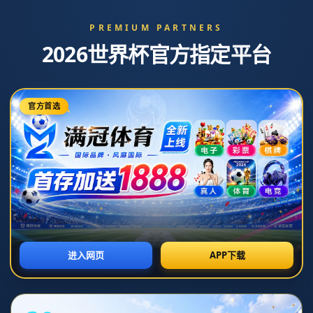
导
航
菜
单