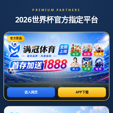
导
航
菜
单