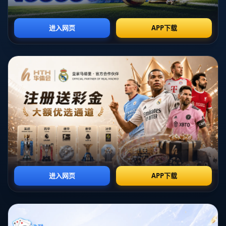
注，那就是年度最佳第六人奖。这个奖项虽不如MVP那么闪耀，却
是衡量球员综合实力与团队贡献的绝佳指标。近日，NBA官方宣布
布罗格登当选本赛季的**年度最佳第六人**，引发球迷广泛讨论。那
么，布罗格登是如何在众多候选者中脱颖而出的呢？
**年度最佳第六人奖**，顾名思义，是颁发给那些虽然不作为首发，
但在比赛中起关键作用的球员。他们通常在替补席上待命，却在关
键时刻能够挺身而出，成为改变比赛走向的隐形英雄。在现代篮球
中，板凳深度是球队竞争力的重要衡量标准，而第六人更是其中的
关键角色。