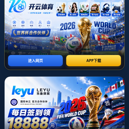
新闻中心
公司新闻
行业动态
NBA官方：布罗格登当选本赛季年度最佳第六人
**NBA官方：布罗格登当选本赛季年度最佳第六人**
在竞争激烈的NBA联赛中，有一个奖项备受瞩目却不总被直接关