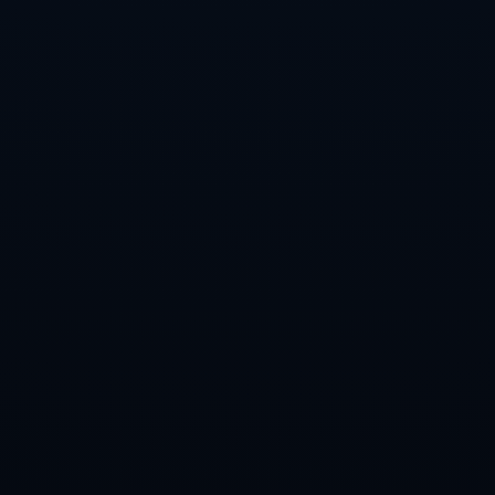
也需建立良好的团队文化。强调职业精神及责任感，从源头上杜绝泄密可