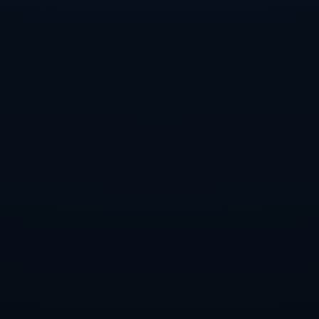
至可能使对手采取针对性的战术应对。崔康熙在回应这一问题时表示：“首
为每支球队的必修课。
保球队机密不外泄。通过强化内部管理、采用信息加密技术以及制定严格
整能力。预先制定B计划，以便在突发情况下快速执行。同时，培养球员