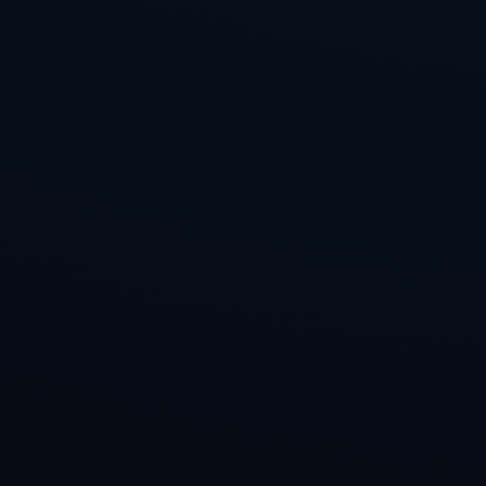
**首发名单泄露的战术影响：**
首发名单的提前曝光无疑给了对手提前准备的机会，甚
部署反制措施。”在信息透明化的时代，如何保护策略成
技术层面，足球俱乐部纷纷加大对信息安全的投入，确
**如何应对红牌和信息泄露？**
对于红牌引发的临场困境，球队必须兼备心理和战术调
也能保持竞争力。