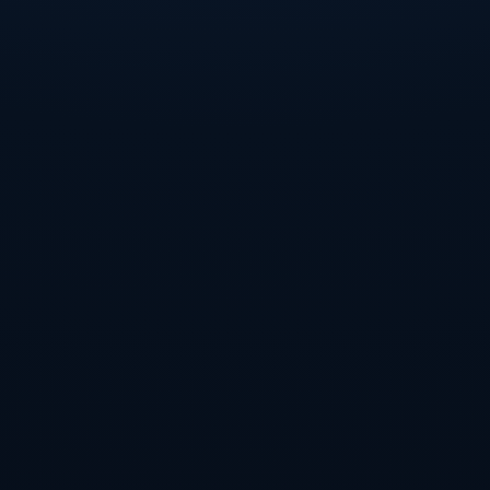
公司新闻
行业动态
崔康熙点评红牌影响大 回应首发被提前泄露
**
响球队的整场策略。而在备战阶段，首发名单的泄露则可能让对手占得先
这个主题展开讨论，分析这两个因素如何在现代足球中扮演重要角色以及
的直接干扰。崔康熙在赛后采访中指出：“一张红牌彻底改变了我们的比
劣势下重新组织防守和进攻。而对于崔康熙的球队来说，他们需要在心理
罚下一人后，迅速调整防守阵型为例，该队成功守住劣势并通过反击扳平比分