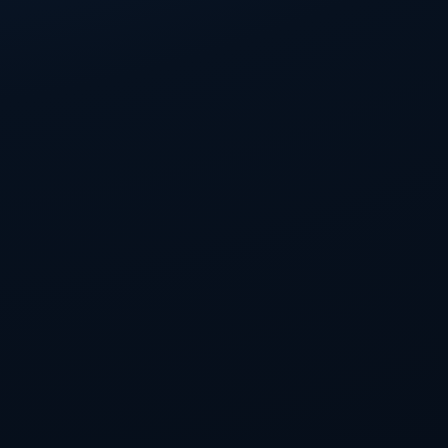
机。以此为背景，崔康熙就近期的一场比赛中红牌事件和
如何有效应对。
赛计划，迫使我们不得不调整策略。”这番话中透露出红
上快速调整，才能在短板中寻求平衡。
。这一案例显示出快速调整和管理球员情绪的重要性。