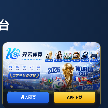
公司简介
产品中心
新闻中心
联系方式