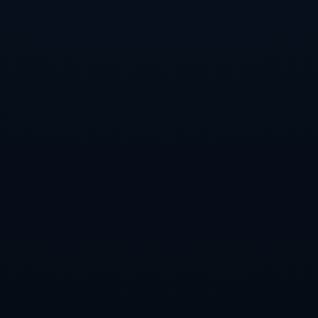
，勒沃库森在过去几个赛季的努力应该得到认可，尤其是在面对强劲对手
队的实力。
，德甲的这一做法能够增强球队的竞争意识，推动各队在未来的比赛中更
中实现反弹**，将是备受瞩目的焦点。他们需要对当前的阵容和战术进行
估，以及是否还会颁发特别奖杯，也是球迷和分析师关注的热点。
不仅是对该队表现的反思，也是对整个联赛竞争性的保护。每一位足球人都