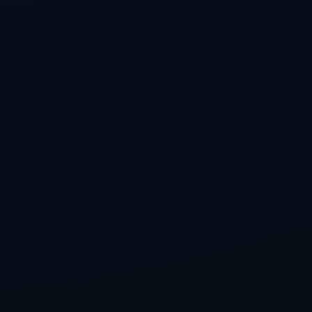
时的拼搏精神。而反对者则认为，联赛应该注重公平竞
加努力。对勒沃库森来说，这不仅是一次挫折，更是一个
调整，加强球队的凝聚力，以期在联赛中再创佳绩。同时，
期待未来能看到一个更加公平、竞争激烈的德甲联赛，每个