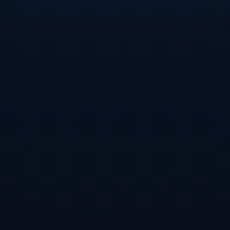
公司新闻
行业动态
图片报：德甲决定不为勒沃库森颁发特别的金奖杯
部铭记。而近日，《图片报》的一则消息引起了广泛关注：德甲联赛官方决
议。本文将探讨这一决定的背景、影响以及未来发展趋势。
迷。在过去的几个赛季中，虽然球队努力争取更高荣誉，却始终未能如愿。特
的卓越成就，包括联赛冠军、杯赛冠军等。然而，这次德甲联赛决定不为勒
先，德甲联赛在审查各支球队的表现时，传统上会考虑这些球队在赛季中
，使得他们未能达到预期。
为顶级联赛，任何一支球队都不应因为单一的出色表现而过度被庆祝。这