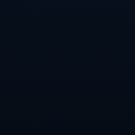
其是一些年轻球员，他们在经历了磨炼后，逐渐展现出了自己的潜
力。伊万对年轻人的期望极高，他认为“**未来属于年轻球员，而今
天的比赛则是他们证明自己的舞台**。”
通过比赛前的热身赛，球队的士气在逐步升高，战术配合也更加默
契。伊万尤其关注临场指挥，他常常根据对手的变化及时调整战术
布局。这种灵活应变的指挥风格，为国足的南澳之行增添了一份保
障。
### 分析与展望