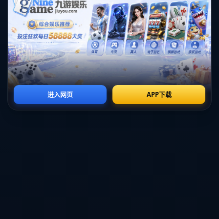
细节往往是胜负的关键，而伊万在这方面表现得尤为出色。他将训
练体系进行了针对性的调整，专注于提高球员在高压环境下的适应
能力。通过增加模拟比赛的频率，旨在让球员们熟悉在紧张局势下
的表现。同时，伊万还特别强调**心理素质的培养**，这一点在国足
的备战过程中显得尤为重要。团队凝聚力的打造与心理素质的提
升，将为国足在南澳的表现增添不少底气。
### 球员的状态与士气提升
在这次南澳之行中，国足队员们状态亦显得格外重要。在伊万的严
格调教下，球员们的个人能力和团队协作能力都有了显著提升。尤