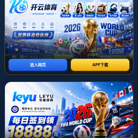
新闻中心
公司新闻
行业动态
国足勇闯南澳意欲誓死一搏 伊万一细节凸显他志向
**国足勇闯南澳意欲誓死一搏 伊万一细节凸显他志向**
国足在国际舞台上的表现时常成为球迷热议的焦点，而即将到来的
南澳之行不仅是一次比赛，更是国足新一届阵容向世界展现自身实
力的重要机会。对于国足来说，南澳之行可以说是一次**誓死一搏**
的战略布局，而在这个过程中，主帅伊万的一些细节展现了他对球
队的坚定意识和对胜利的渴望。
### 南澳之行的战略意义