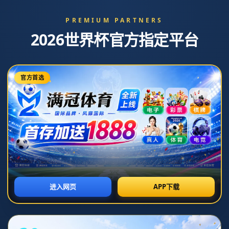
导
航
菜
单