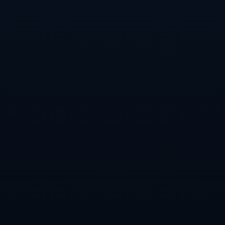
其次，团队精神是克服困难的重要武器。在艰难的场地环境中，球
员之间的默契与沟通成为了比赛的胜负手。成都蓉城的球员们通过
不断的**沟通与协作**，即使在困难重重的比赛中也能**找到最佳的
进攻与防守节奏**，确保团队整体发挥。周定洋强调团队协作的重要
性，也体现了他对团队表现的自豪。
**案例分析：成功的先例**