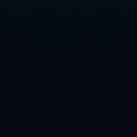
**国外优秀球队**常常给我们提供了很好的学习榜样。例如，英超联
赛的某些球队在暴雨或积雪的情况下依然能够保持出色的竞技状
态。这些球队通常会提前适应场地情况，通过战术调整和**灵活的人
员配置**来弥补场地劣势。成都蓉城也借鉴了这些经验，在战略上做
出相应调整，如加强**短传配合**或加快比赛节奏，这样的策略同样
帮助他们在比赛中游刃有余。
**总结**
在现代足球的舞台上，球队胜负已不仅仅由运动员技术水平决定，
面对不利的外在条件，**适应能力、心理准备、团队协作**等因素一
样重要。成都蓉城的成功经验告诉我们，无论面对多么不理想的场
地，球员只要团结一致、充分准备，终将展现出最佳状态，实现团
队和个人的双重胜利。周定洋的评价不仅是对球队表现的肯定，更
是对这种团队精神和战术执行力的高度赞扬。