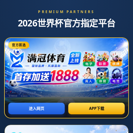
导
航
菜
单