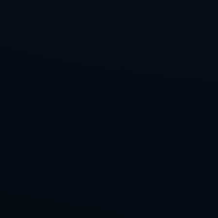
**启示与思考**
库班收购独行侠的传奇故事也带给我们许多启示。首先
此外，积极的管理与营销策略同样能为企业带来实质性
因此，尽管2.85亿美元的投入在当时看似“疯狂”，但
提供了**勇气与信心的典范**。