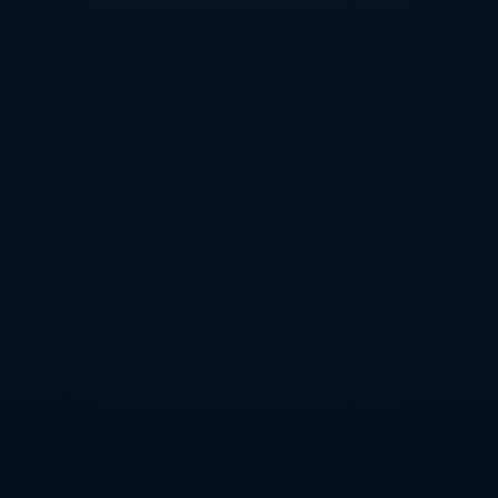
行侠队在其领导下迅速崛起，并于2011年获得了NBA总冠军。这不仅