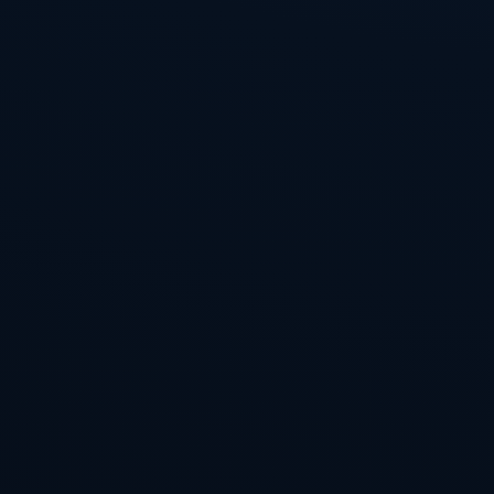
**投资收益的成功案例**
实际上，库班的决策很快就得到验证。在短短几年内，独