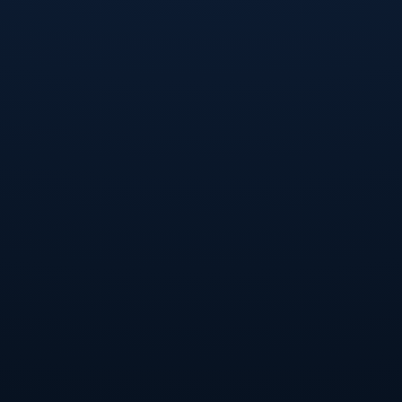
公司新闻
行业动态
库班：我花2.85亿买独行侠 很多人以为我疯了
人视作疯狂之举，却也可能成为传奇故事的开端。**马克·库班（Mark C
在挥霍金钱。然而，这位精明的商人和投资者实际有着深远的考虑，随后
在那个时候，这支球队并不算是一支强队，业绩平平，未来前景并不明朗
潜力与市场价值。
见解。他意识到，随着国际市场对篮球的关注度增加，以及美国本土篮球
么“疯狂”。