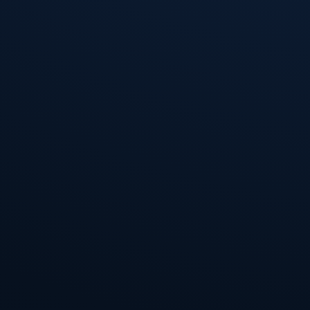
**前言**
在商业世界中，时常会发生一些大胆的决策，这些决策有时被旁
亿美元**收购达拉斯独行侠队时，很多人认为这只是他
**库班的商业眼光**
很多人质疑库班当初选择购买独行侠队的决定。毕竟，
家。他看到的，不仅仅是球队的目前状况，而是未来的
而这笔交易的背后，潜藏着库班对于篮球产业前景的独特
**眼光长远的战略计划**使得库班的这笔投资显得并不那