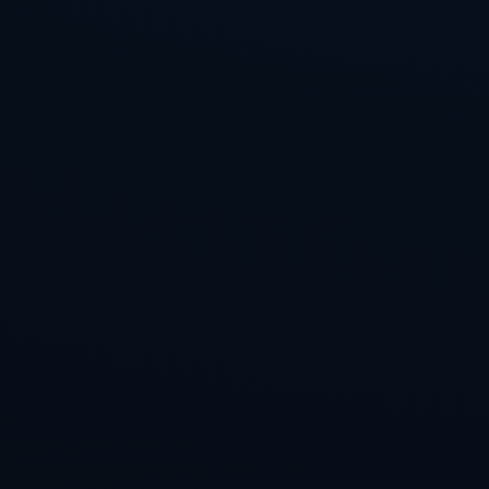
随之飙升。
从财务角度来看，独行侠队无疑为库班带来了丰厚的回报
得上是一笔*稳赚不赔的买卖*。
**运营管理的独到之处**
库班并没有仅仅依赖球队的自然成长，而是采取了一系列
体等渠道与他们建立紧密联系，提高了球队忠诚度。
此外，库班在管理层面的果敢决策也功不可没。他不断