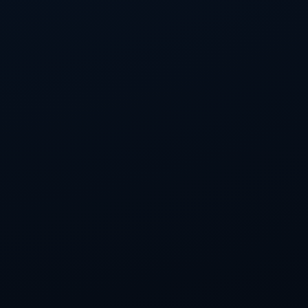
为汤普森兄弟创造了历史。**当奥萨尔与他的兄弟阿门·汤
形成了一股不可阻挡的力量。正因为如此，汤普森兄弟迅
篮球方面的潜力与努力。