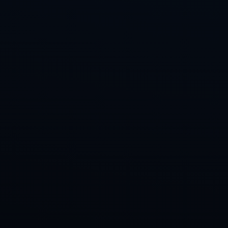
对于浙江队这样的情况，外界的关注与讨论势必会促使
对中国职业足球联赛整体制度的反思。在未来，俱乐部
有球迷表示，对浙江队的欠薪问题深感失望，希望俱乐
的重要动力。
越来越多的俱乐部开始意识到，**财务健康**不仅关
起。
上一篇：哈特承诺加盟美国男篮 世界