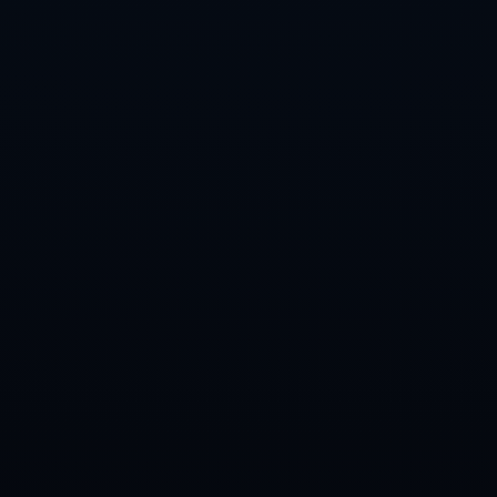
俱乐部在财务管理上做出改变。球队的数名球员和工作人员在没有薪水的
必须加强自身的财政管理，避免重蹈覆辙。
部能尽快解决问题，以确保球队在赛季中的竞争力和稳定性。尽管目前局
乎短期效果，更是长期发展的基石。借助当前的危机，浙江队或许能够引导
杯12人大名单确定
下一篇：掘金20