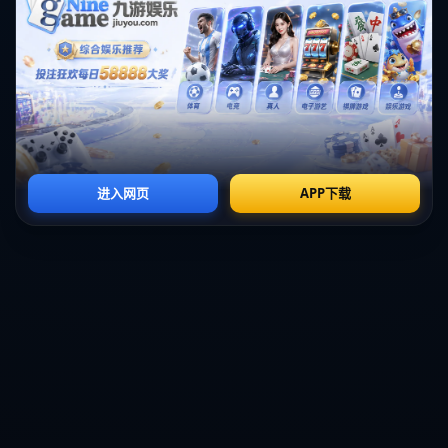
其量身定制战术部署，将有助于球员在新环境中快速融入。例如，
像利物浦的克洛普、曼城的瓜迪奥拉等当今足坛顶级教练，能够赋
予球员更多的战术自由度，令球员的表现更趋完美。
最后，马夏尔在选择新俱乐部时，不可忽视球迷文化和球队氛围。
强大的球队文化通常会提升球员的归属感和战斗精神。**比如**，某
些球队在历史上有着辉煌的战绩和忠实的球迷群体，能够为球员提
供强劲的支持，进一步激励他们在场上的表现。
综上所述，安东尼·马夏尔在寻找下一家俱乐部时，*竞技层面*将是
他优先考虑的因素。从球队实力、教练战术到队友风格，无一不影