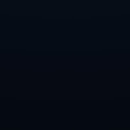
的团队精神或许正是利物浦此前成功的重要因素。
另一个值得关注的案例是其他球队在教练更迭后的表现。以切尔西
为例，**当托马斯·图赫尔在2021年接任后，虽然面临着重新整合球
队的挑战，但最终带领球队夺冠**，这展示了优秀领袖在关键时刻如
何激发出团队的潜力。同样，范迪克也希望在克洛普离任的情况
下，能以同样的方式激励全队，迎接新的挑战。
综上所述，范迪克表示接受克洛普离任的困难与日后的额外动力并
存，反映了他对于球队文化的深刻认识。他清楚，克洛普的离开并
非终点，而是新篇章的开始。**面对未来，利物浦的球员们有理由保
持信心与斗志，无论接下来的挑战如何，他们都将在这段旅程中绽
放出新的光芒。**