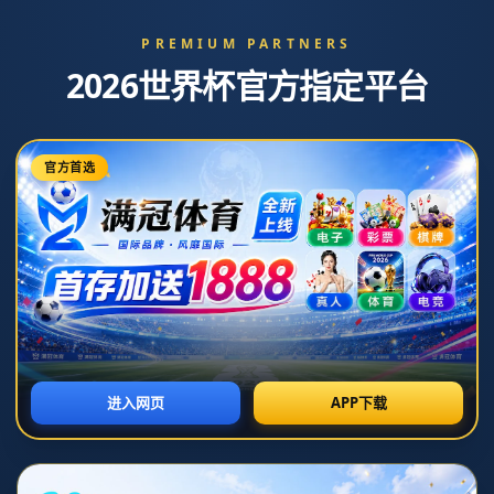
导
航
菜
单