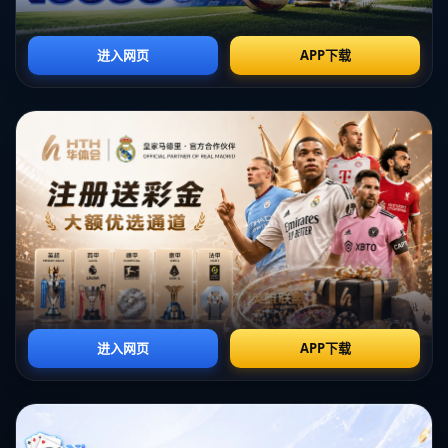
在关键时刻的助攻上，都充分展现了他的价值。然而，仅靠特罗萨
德一人是难以应对整个赛季多线作战的挑战。有趣的是，**对手们逐
渐适应了阿森纳以他为中心的进攻模式**，这不仅压缩了他的发挥空
间，也影响了球队整体的进攻效率。
过去的几个赛季中，许多顶级俱乐部都采用了双中锋甚至多中锋的
战术，这为球队在比赛中提供了更多的攻击选择和变招可能。例
如，利物浦的组合打法让他们在前场形成了三叉戟，增加了攻击变
化。对比之下，阿森纳在锋线多样化攻击中的欠缺显而易见。如果
球队仅仅依赖特罗萨德，当他被***针对性防守或状态不佳***时，阿
森纳的攻击力就会大打折扣。
**引进一名有实力的中锋不仅仅是为了分担特罗萨德的压力**，更重
要的是为球队增加战术深度。这位中锋应该具备优秀的身体素质和
门前嗅觉，能够在禁区内造成威胁，与特罗萨德形成互补关系。一
个合适的例子是引进类似哈兰德这样类型的球员，他在曼城的表现
不可谓不出色，并成为战术中的一颗重要棋子。
此外，球队在购入新中锋的同时，也应注重青训球员的培养和使
用，为锋线储备未来人才。随着年轻球员逐渐崭露头角，阿森纳可
以建立一套老中青结合的阵容，确保球队在未来的竞争中保持良好
的状态和战斗力。