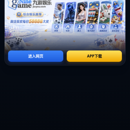
综上所述，虽然特罗萨德在当前赛季为阿森纳做出了巨大贡献，但
他绝对不能成为球队的唯一依赖。**通过引进新的中锋，丰富战术打
法，阿森纳才能在激烈的英超竞争中保持领先地位**。这一战略不仅
能够提升球队的即时战斗力，也为未来的长期发展奠定坚实基础。
上一篇：瓜帅谈努内斯：他唯一的问题是没给他应得的时间
下一篇：佩德罗-恩里克挑过门将被鲍亚雄放倒，鲍亚雄被直红
罚下