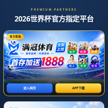
导
航
菜
单