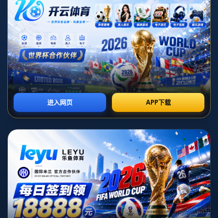
新闻中心
公司新闻
行业动态
阿森纳伤情：热苏斯有望出战布莱顿 富安健洋9月
**阿森纳伤情更新：热苏斯有望出战布莱顿，富安健洋回归预测**
在英超联赛的激烈竞争中，伤病通常是左右赛季结果的重要因素。
阿森纳最近的伤情更新为球队提供了一些振奋人心的消息。*热苏斯
的逐渐康复*让球迷对即将到来的布莱顿比赛充满期待，而**富安健
洋的回归**时间则预计在9月。这些信息无疑将影响阿森纳的战略部
署和赛季表现。
**热苏斯的复出：重返锋线的希望**