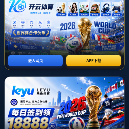
新闻中心
公司新闻
行业动态
勇士G2变阵：鲁尼打替补 贾玛考格林首发出战
# 勇士G2变阵：鲁尼打替补 贾玛考格林首发出战
随着NBA季后赛的推进，金州勇士队在G2比赛中对阵型做出了重大
调整，**鲁尼打替补，贾玛考格林首发出战**。这一变阵不仅引发球
迷们的热烈讨论，也为勇士的战术部署增添了许多悬念。本文将深
入分析这一变阵的意义及其对勇士队的影响。
## 变阵背景