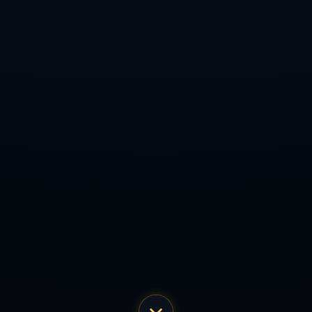
够为勇士带来不一样的战斗力与胜利希望。
上一篇：国足新一期集训难招新人 韦世豪回归仍需考察
下一篇：高准翼突患阑尾炎将无缘中泰战 国足无需补招
Copyright 2024
亚博官网-亚博注册
All Rights by
亚博官网