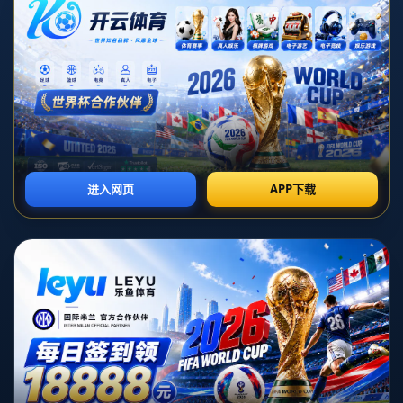
新闻中心
公司新闻
行业动态
维埃拉调侃基恩：国家队出场比你多？我没退过队
### 维埃拉调侃基恩：国家队出场比你多？我没退过队
在足球界，球员之间的言辞往往带有一种既友好又竞争的氛围。最
近，前法国国际球员**维埃拉**在公开场合调侃了前爱尔兰国脚**基
恩**，表示“他在国家队的出场次数比你多，我可是一直在这支球队
里没有退过队。”这一言论引发了广大球迷的热议，成为社交媒体上
的热门话题。
#### 一、背景分析