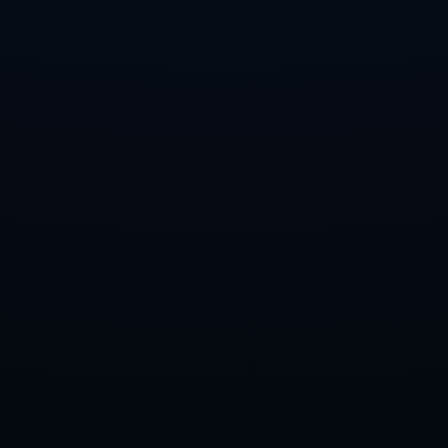
### 总结
维埃拉的玩笑一方面颠覆了基恩的老成与权威，另一方面也展示了
两位球员在成就与态度上的迥异。足球不仅仅是一项运动，更是文
化与历史的积淀。维埃拉与基恩的较量，正是这种文化碰撞的真实
写照，让我们期待未来更多这样充满趣味与深意的讨论。
上一篇：7年前的今天：骑士完成总决1-3逆转夺队史首冠
下一篇：塔图姆成NBA2k25封面人物 名人堂版封面为卡特