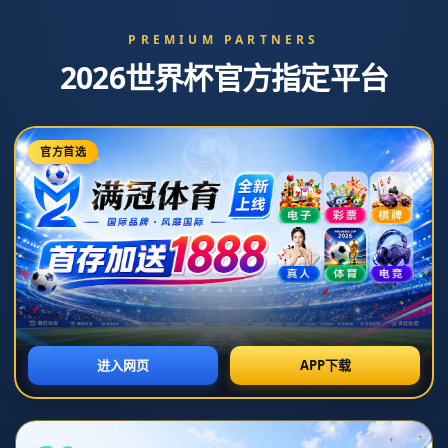
导
航
菜
单