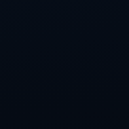
必须在战术和阵容上进行合理调整。尽管挑战重重，但这