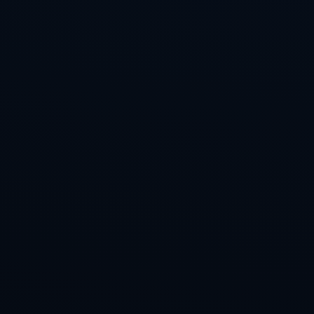
总结来看，明日对阵勇士的比赛将是一场极具挑战性的
也是新秀们证明自我的绝佳机会，期待他们在比赛中的