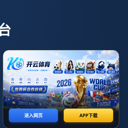
公司简介
产品中心
新闻中心
联系方式