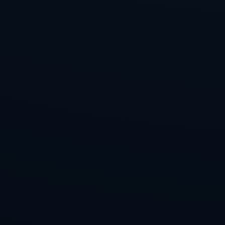
掌握在自己手中。同时，**加强防守轮转和协防意识*
为了更好地弥补人员的不足，年轻球员的作用不容忽视
供意想不到的支持。