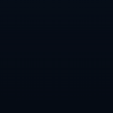
对决，而贝恩、克拉克和威廉姆斯的出战成疑，加上莫兰特的缺席，球队
表现，能够为球队创造出奇迹。