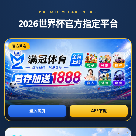
导
航
菜
单