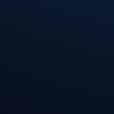
# 滕哈赫：芒特的进球本应是制胜球
在近期的一场英超联赛中，曼联的主教练滕哈赫（Erik t
泛的讨论，除了体现了滕哈赫对年轻球员潜力的认可，
## 芒特的进球背后的故事
本赛季，芒特在曼联的表现令人瞩目。他的进攻意识和
赛后新闻发布会上明确表示，这粒进球"本应是制胜球"
尽人意。