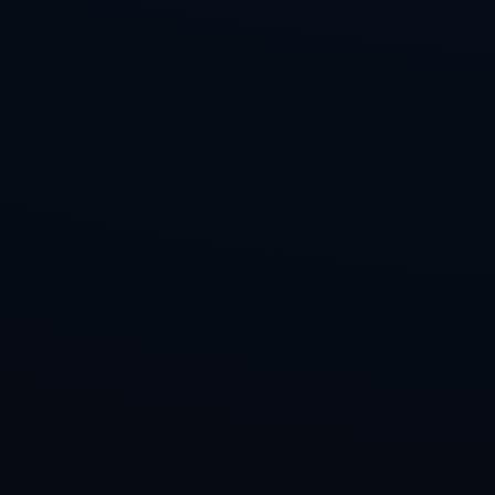
滕哈赫指出，尽管芒特的表现可圈可点，但球队在比赛
赛中，任何小错误都可能导致比赛结果的改变。滕哈赫
## 案例分析：比赛中的关键时刻
在这场比赛的关键时刻，芒特的进球提升了球队的士气
曼联在防守时的沟通不畅导致对方成功扳平比分，这也