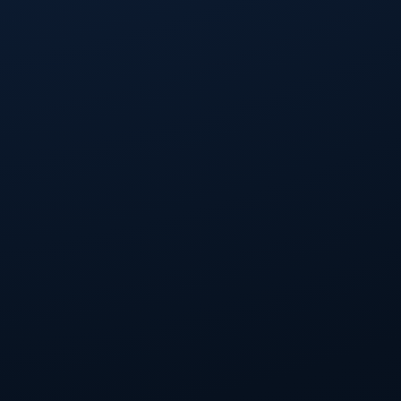
，他指出，芒特的进球本该是球队的制胜球。这一言论引发了广
仅彰显了他的个人能力，也为球队注入了士气。滕哈赫在
愿而上，曼联在比赛中未能保持住领先地位，导致结果不