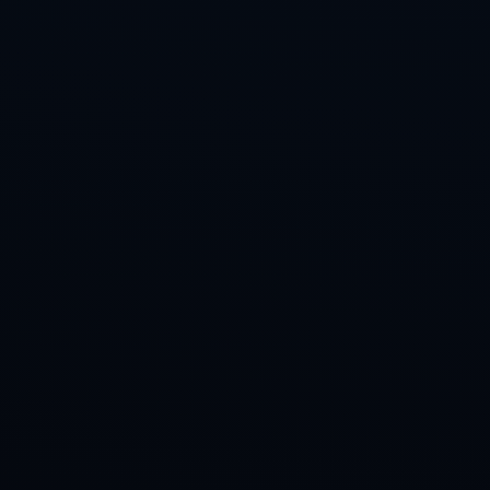
## 年轻球员的潜力与未来
芒特的进球不仅是个人的成就，也是曼联重建过程中的
球队注入了新的活力。滕哈赫需要发挥出年轻球员的最
## 结论
滕哈赫对芒特的赞扬不仅传达了对个人表现在的肯定，
比赛中，如何更好地整合年轻人与老将、攻与守，将是
过程中。