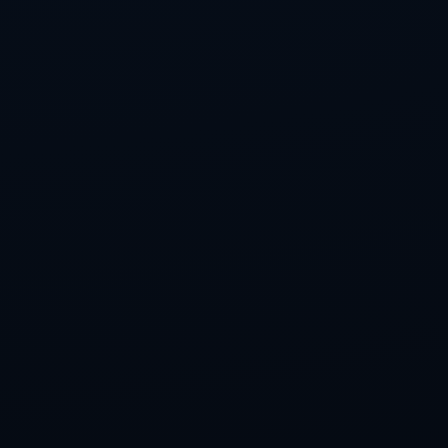
是滕哈赫需要解决的关键任务。在英超这样竞争激烈的联
下。
错失了本该拿下三分的机会。例如，在比赛的最后阶段，