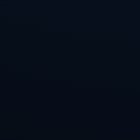
## 球队面临的挑战与机遇